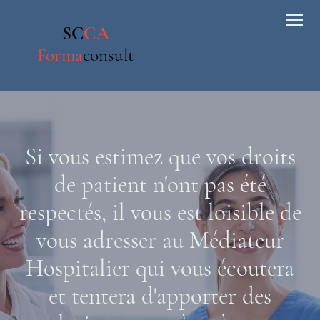
SC
CA
Forma
consult
Si vous estimez que vos droits
de patient n'ont pas été
respectés, il vous est loisible de
vous adresser au Médiateur
Hospitalier qui vous écoutera
et tentera d'apporter des