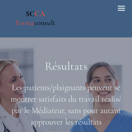
SC
CA
Forma
consult
Résultats
Les patients/plaignants peuvent se
montrer satisfaits du travail réalisé
par le Médiateur, sans pour autant
approuver les résultats