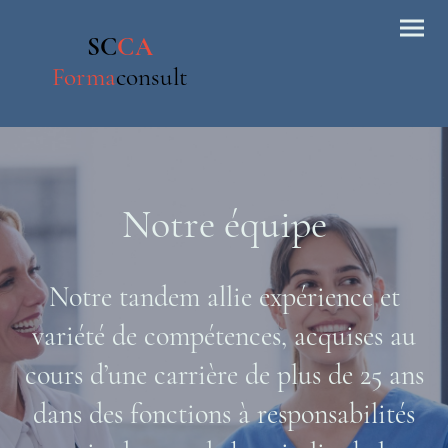
SC
CA
Forma
consult
Notre équipe
Notre tandem allie expérience et
variété de compétences, acquises au
cours d’une carrière de plus de 25 ans
dans des fonctions à responsabilités